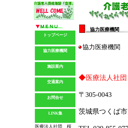
協力医療機関
トップページ
協力医療機関
協力医療機関
施設案内
◆
医療法人社
交通案内
〒305-0043
お問合せ
茨城県つくば市大
LINK集
医療法人社団 桜