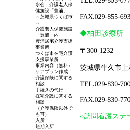
TEL.029-855-0
水会 介護老人保
健施設「豊浦」
FAX.029-855-69
～茨城県つくば市
～
介護老人保健施設
◆柏田診療所
「豊浦」内
豊浦居宅介護支援
事業所
〒300-1232
つくば市在宅介護
支援事業所
事業内容（無料）
茨城県牛久市上柏
ケアプラン作成
介護保険に関する
TEL.029-830-70
相談
手続きの代行
在宅介護に関する
FAX.029-830-77
相談
（介護保険以外で
も可）
○訪問看護ステ
入所
短期入所